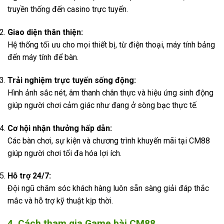
truyền thống đến casino trực tuyến.
Giao diện thân thiện:
Hệ thống tối ưu cho mọi thiết bị, từ điện thoại, máy tính bảng
đến máy tính để bàn.
Trải nghiệm trực tuyến sống động:
Hình ảnh sắc nét, âm thanh chân thực và hiệu ứng sinh động
giúp người chơi cảm giác như đang ở sòng bạc thực tế.
Cơ hội nhận thưởng hấp dẫn:
Các bàn chơi, sự kiện và chương trình khuyến mãi tại CM88
giúp người chơi tối đa hóa lợi ích.
Hỗ trợ 24/7:
Đội ngũ chăm sóc khách hàng luôn sẵn sàng giải đáp thắc
mắc và hỗ trợ kỹ thuật kịp thời.
4.
Cách tham gia Game bài CM88