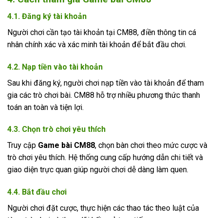
4.1. Đăng ký tài khoản
Người chơi cần tạo tài khoản tại CM88, điền thông tin cá
nhân chính xác và xác minh tài khoản để bắt đầu chơi.
4.2. Nạp tiền vào tài khoản
Sau khi đăng ký, người chơi nạp tiền vào tài khoản để tham
gia các trò chơi bài. CM88 hỗ trợ nhiều phương thức thanh
toán an toàn và tiện lợi.
4.3. Chọn trò chơi yêu thích
Truy cập
Game bài CM88
, chọn bàn chơi theo mức cược và
trò chơi yêu thích. Hệ thống cung cấp hướng dẫn chi tiết và
giao diện trực quan giúp người chơi dễ dàng làm quen.
4.4. Bắt đầu chơi
Người chơi đặt cược, thực hiện các thao tác theo luật của