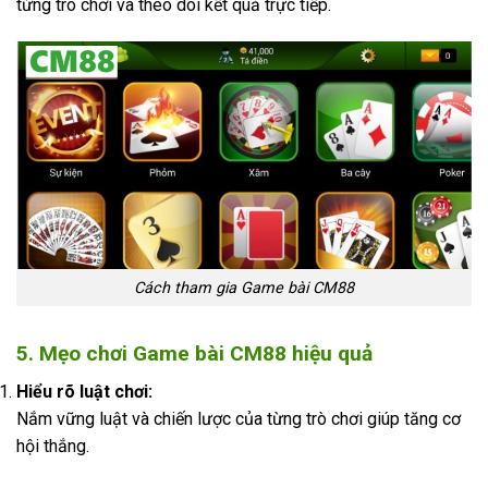
từng trò chơi và theo dõi kết quả trực tiếp.
Cách tham gia Game bài CM88
5.
Mẹo chơi Game bài CM88 hiệu quả
Hiểu rõ luật chơi:
Nắm vững luật và chiến lược của từng trò chơi giúp tăng cơ
hội thắng.