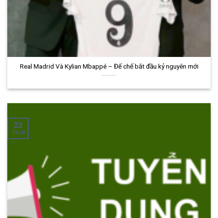
Real Madrid Và Kylian Mbappé – Đế chế bắt đầu kỷ nguyên mới
23
Th10