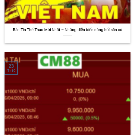
Bản Tin Thể Thao Mới Nhất – Những diễn biến nóng hổi sân cỏ
23
Th10