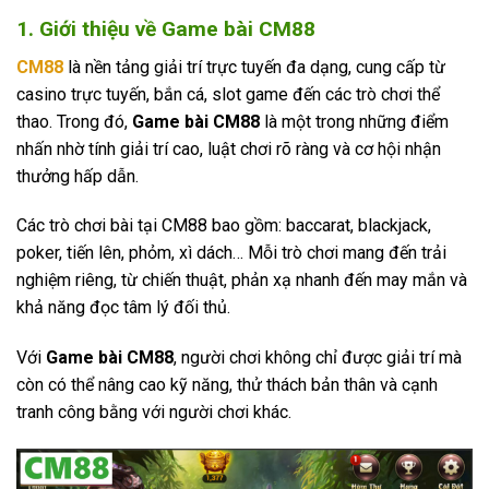
1.
Giới thiệu về Game bài CM88
CM88
là nền tảng giải trí trực tuyến đa dạng, cung cấp từ
casino trực tuyến, bắn cá, slot game đến các trò chơi thể
thao. Trong đó,
Game bài CM88
là một trong những điểm
nhấn nhờ tính giải trí cao, luật chơi rõ ràng và cơ hội nhận
thưởng hấp dẫn.
Các trò chơi bài tại CM88 bao gồm: baccarat, blackjack,
poker, tiến lên, phỏm, xì dách… Mỗi trò chơi mang đến trải
nghiệm riêng, từ chiến thuật, phản xạ nhanh đến may mắn và
khả năng đọc tâm lý đối thủ.
Với
Game bài CM88
, người chơi không chỉ được giải trí mà
còn có thể nâng cao kỹ năng, thử thách bản thân và cạnh
tranh công bằng với người chơi khác.