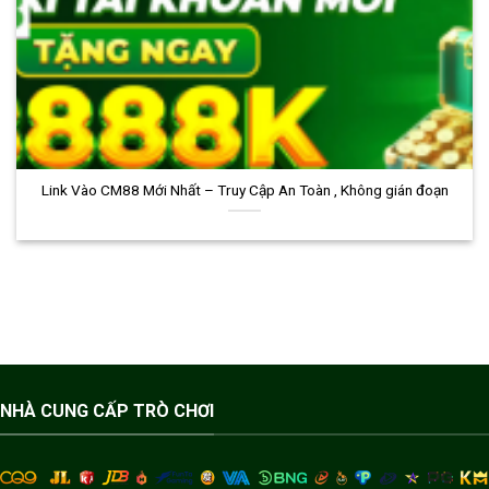
Link Vào CM88 Mới Nhất – Truy Cập An Toàn , Không gián đoạn
NHÀ CUNG CẤP TRÒ CHƠI