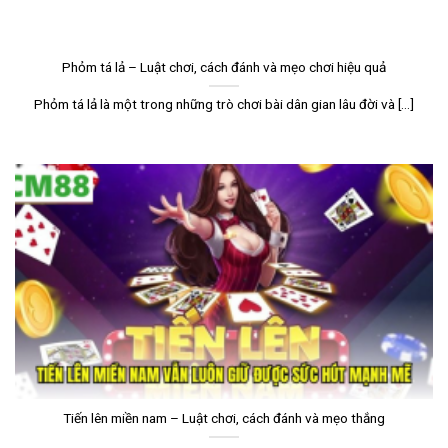
Phỏm tá lả – Luật chơi, cách đánh và mẹo chơi hiệu quả
Phỏm tá lả là một trong những trò chơi bài dân gian lâu đời và [...]
Tiến lên miền nam – Luật chơi, cách đánh và mẹo thắng