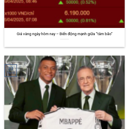
Giá vàng ngày hôm nay – Biến động mạnh giữa “tâm bão”
23
Th10