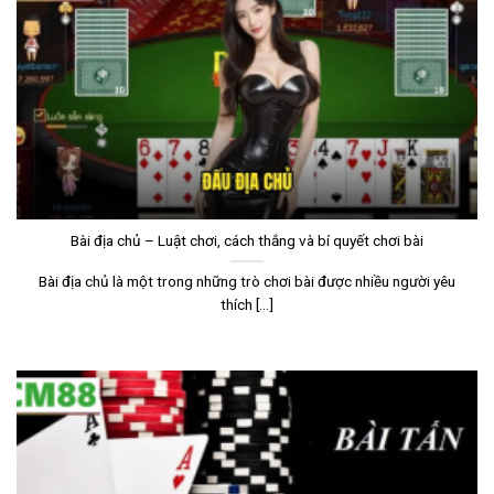
Bài địa chủ – Luật chơi, cách thắng và bí quyết chơi bài
Bài địa chủ là một trong những trò chơi bài được nhiều người yêu
thích [...]