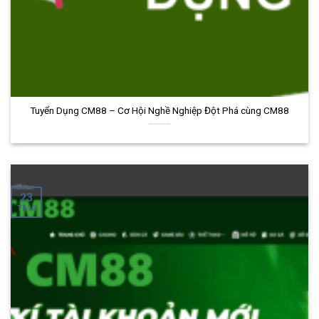
Tuyển Dụng CM88 – Cơ Hội Nghề Nghiệp Đột Phá cùng CM88
23
Th10