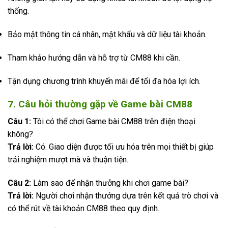
thống.
Bảo mật thông tin cá nhân, mật khẩu và dữ liệu tài khoản.
Tham khảo hướng dẫn và hỗ trợ từ CM88 khi cần.
Tận dụng chương trình khuyến mãi để tối đa hóa lợi ích.
7.
Câu hỏi thường gặp về Game bài CM88
Câu 1:
Tôi có thể chơi Game bài CM88 trên điện thoại
không?
Trả lời:
Có. Giao diện được tối ưu hóa trên mọi thiết bị giúp
trải nghiệm mượt mà và thuận tiện.
Câu 2:
Làm sao để nhận thưởng khi chơi game bài?
Trả lời:
Người chơi nhận thưởng dựa trên kết quả trò chơi và
có thể rút về tài khoản CM88 theo quy định.