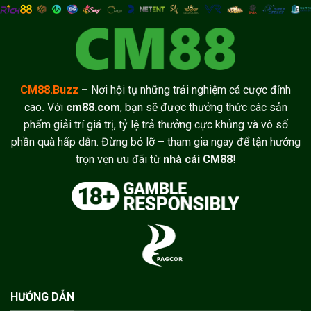
CM88.Buzz
–
Nơi hội tụ những trải nghiệm cá cược đỉnh
cao
.
Với
cm88.com
, bạn sẽ được thưởng thức các sản
phẩm giải trí giá trị, tỷ lệ trả thưởng cực khủng và vô số
phần quà hấp dẫn. Đừng bỏ lỡ – tham gia ngay để tận hưởng
trọn vẹn ưu đãi từ
nhà cái CM88
!
HƯỚNG DẪN