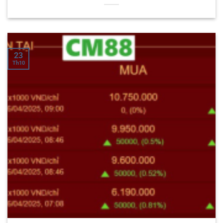
23
Th10