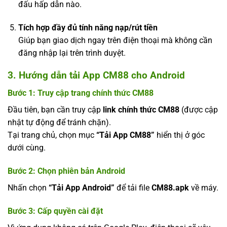
đấu hấp dẫn nào.
Tích hợp đầy đủ tính năng nạp/rút tiền
Giúp bạn giao dịch ngay trên điện thoại mà không cần
đăng nhập lại trên trình duyệt.
3. Hướng dẫn tải App CM88 cho Android
Bước 1: Truy cập trang chính thức CM88
Đầu tiên, bạn cần truy cập
link chính thức CM88
(được cập
nhật tự động để tránh chặn).
Tại trang chủ, chọn mục
“Tải App CM88”
hiển thị ở góc
dưới cùng.
Bước 2: Chọn phiên bản Android
Nhấn chọn
“Tải App Android”
để tải file
CM88.apk
về máy.
Bước 3: Cấp quyền cài đặt