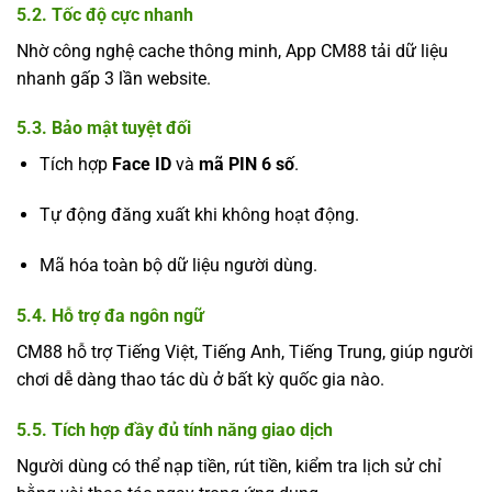
5.2. Tốc độ cực nhanh
Nhờ công nghệ cache thông minh, App CM88 tải dữ liệu
nhanh gấp 3 lần website.
5.3. Bảo mật tuyệt đối
Tích hợp
Face ID
và
mã PIN 6 số
.
Tự động đăng xuất khi không hoạt động.
Mã hóa toàn bộ dữ liệu người dùng.
5.4. Hỗ trợ đa ngôn ngữ
CM88 hỗ trợ Tiếng Việt, Tiếng Anh, Tiếng Trung, giúp người
chơi dễ dàng thao tác dù ở bất kỳ quốc gia nào.
5.5. Tích hợp đầy đủ tính năng giao dịch
Người dùng có thể nạp tiền, rút tiền, kiểm tra lịch sử chỉ