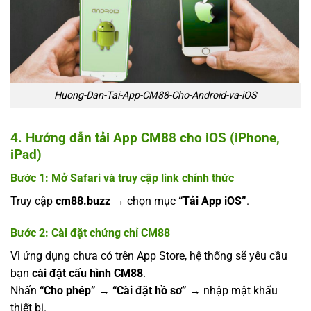
Huong-Dan-Tai-App-CM88-Cho-Android-va-iOS
4. Hướng dẫn tải App CM88 cho iOS (iPhone,
iPad)
Bước 1: Mở Safari và truy cập link chính thức
Truy cập
cm88.buzz
→ chọn mục
“Tải App iOS”
.
Bước 2: Cài đặt chứng chỉ CM88
Vì ứng dụng chưa có trên App Store, hệ thống sẽ yêu cầu
bạn
cài đặt cấu hình CM88
.
Nhấn
“Cho phép”
→
“Cài đặt hồ sơ”
→ nhập mật khẩu
thiết bị.