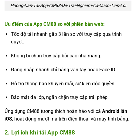
Huong-Dan-Tai-App-CM88-De-Trai-Nghiem-Ca-Cuoc-Tien-Loi
Ưu điểm của App CM88 so với phiên bản web:
Tốc độ tải nhanh gấp 3 lần so với truy cập qua trình
duyệt.
Không bị chặn truy cập bởi các nhà mạng.
Đăng nhập nhanh chỉ bằng vân tay hoặc Face ID.
Hỗ trợ thông báo khuyến mãi, sự kiện độc quyền.
Bảo mật đa lớp, ngăn chặn truy cập trái phép.
Ứng dụng CM88 tương thích hoàn hảo với cả
Android lẫn
iOS
, hoạt động mượt mà trên điện thoại và máy tính bảng.
2. Lợi ích khi tải App CM88