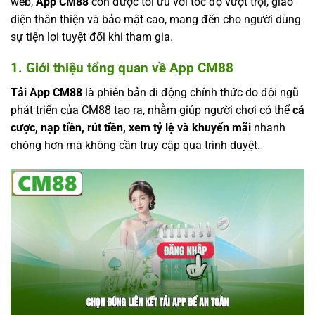
web,
App CM88
còn được tối ưu với tốc độ vượt trội, giao
diện thân thiện và bảo mật cao, mang đến cho người dùng
sự tiện lợi tuyệt đối khi tham gia.
1. Giới thiệu tổng quan về App CM88
Tải App CM88
là phiên bản di động chính thức do đội ngũ
phát triển của CM88 tạo ra, nhằm giúp người chơi có thể
cá
cược, nạp tiền, rút tiền, xem tỷ lệ và khuyến mãi
nhanh
chóng hơn mà không cần truy cập qua trình duyệt.