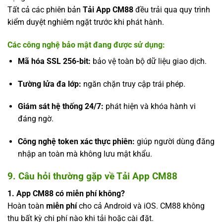
Tất cả các phiên bản
Tải
App CM88
đều trải qua quy trình
kiểm duyệt nghiêm ngặt trước khi phát hành.
Các công nghệ bảo mật đang được sử dụng:
Mã hóa SSL 256-bit:
bảo vệ toàn bộ dữ liệu giao dịch.
Tường lửa đa lớp:
ngăn chặn truy cập trái phép.
Giám sát hệ thống 24/7:
phát hiện và khóa hành vi
đáng ngờ.
Công nghệ token xác thực phiên:
giúp người dùng đăng
nhập an toàn mà không lưu mật khẩu.
9. Câu hỏi thường gặp về Tải App CM88
1. App CM88 có miễn phí không?
Hoàn toàn
miễn phí
cho cả Android và iOS. CM88 không
thu bất kỳ chi phí nào khi tải hoặc cài đặt.