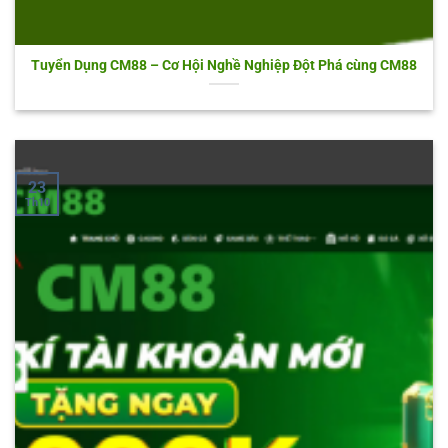
Tuyển Dụng CM88 – Cơ Hội Nghề Nghiệp Đột Phá cùng CM88
23
Th10