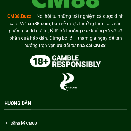
CM88.Buzz
–
Nơi hội tụ những trải nghiệm cá cược đỉnh
cao
.
Với
cm88.com
, bạn sẽ được thưởng thức các sản
phẩm giải trí giá trị, tỷ lệ trả thưởng cực khủng và vô số
phần quà hấp dẫn. Đừng bỏ lỡ – tham gia ngay để tận
hưởng trọn vẹn ưu đãi từ
nhà cái CM88
!
HƯỚNG DẪN
Đăng ký CM88