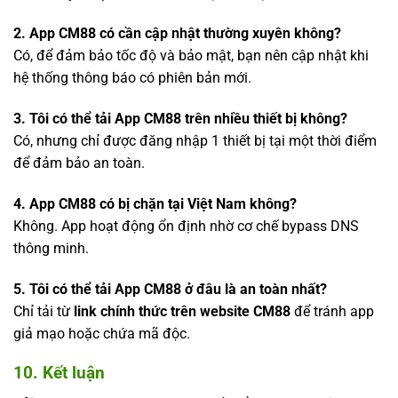
2. App CM88 có cần cập nhật thường xuyên không?
Có, để đảm bảo tốc độ và bảo mật, bạn nên cập nhật khi
hệ thống thông báo có phiên bản mới.
3. Tôi có thể tải App CM88 trên nhiều thiết bị không?
Có, nhưng chỉ được đăng nhập 1 thiết bị tại một thời điểm
để đảm bảo an toàn.
4. App CM88 có bị chặn tại Việt Nam không?
Không. App hoạt động ổn định nhờ cơ chế bypass DNS
thông minh.
5. Tôi có thể tải App CM88 ở đâu là an toàn nhất?
Chỉ tải từ
link chính thức trên website CM88
để tránh app
giả mạo hoặc chứa mã độc.
10. Kết luận