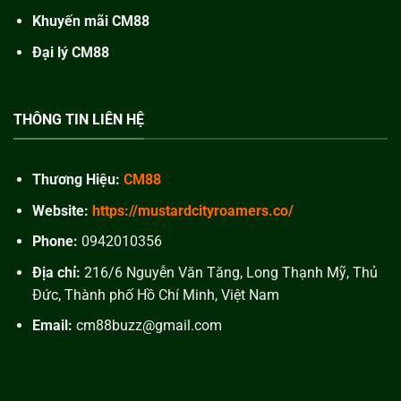
Khuyến mãi CM88
Đại lý CM88
THÔNG TIN LIÊN HỆ
Thương Hiệu:
CM88
Website:
https://mustardcityroamers.co/
Phone:
0942010356
Địa chỉ:
216/6 Nguyễn Văn Tăng, Long Thạnh Mỹ, Thủ
Đức, Thành phố Hồ Chí Minh, Việt Nam
Email:
cm88buzz@gmail.com