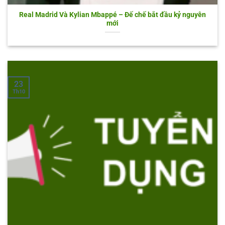
Real Madrid Và Kylian Mbappé – Đế chế bắt đầu kỷ nguyên
mới
23
Th10